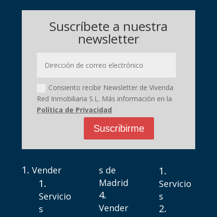
Suscríbete a nuestra
newsletter
Consiento recibir Newsletter de Vivenda
Red Inmobiliaria S.L. Más información en la
Política de Privacidad
Suscribirme
Vender
s de
Madrid
Servicio
Servicio
s
Vender
s